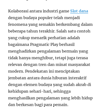
Kolaborasi antara industri game
Slot dana
dengan budaya populer telah menjadi
fenomena yang semakin berkembang dalam
beberapa tahun terakhir. Salah satu contoh
yang cukup menarik perhatian adalah
bagaimana Pragmatic Play berhasil
menghadirkan pengalaman bermain yang
tidak hanya menghibur, tetapi juga terasa
relevan dengan tren dan minat masyarakat
modern. Pendekatan ini menciptakan
jembatan antara dunia hiburan interaktif
dengan elemen budaya yang sudah akrab di
kehidupan sehari-hari, sehingga
menghasilkan pengalaman yang lebih hidup
dan berkesan bagi para pemain.