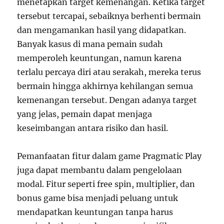
menetapkan target kemenangan. Ketika target
tersebut tercapai, sebaiknya berhenti bermain
dan mengamankan hasil yang didapatkan.
Banyak kasus di mana pemain sudah
memperoleh keuntungan, namun karena
terlalu percaya diri atau serakah, mereka terus
bermain hingga akhirnya kehilangan semua
kemenangan tersebut. Dengan adanya target
yang jelas, pemain dapat menjaga
keseimbangan antara risiko dan hasil.
Pemanfaatan fitur dalam game Pragmatic Play
juga dapat membantu dalam pengelolaan
modal. Fitur seperti free spin, multiplier, dan
bonus game bisa menjadi peluang untuk
mendapatkan keuntungan tanpa harus