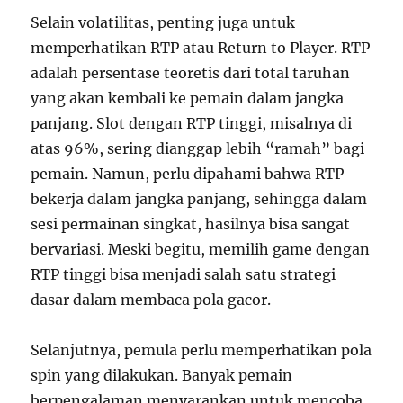
Selain volatilitas, penting juga untuk
memperhatikan RTP atau Return to Player. RTP
adalah persentase teoretis dari total taruhan
yang akan kembali ke pemain dalam jangka
panjang. Slot dengan RTP tinggi, misalnya di
atas 96%, sering dianggap lebih “ramah” bagi
pemain. Namun, perlu dipahami bahwa RTP
bekerja dalam jangka panjang, sehingga dalam
sesi permainan singkat, hasilnya bisa sangat
bervariasi. Meski begitu, memilih game dengan
RTP tinggi bisa menjadi salah satu strategi
dasar dalam membaca pola gacor.
Selanjutnya, pemula perlu memperhatikan pola
spin yang dilakukan. Banyak pemain
berpengalaman menyarankan untuk mencoba