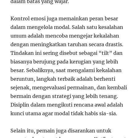
dalam batas yang wajar.
Kontrol emosi juga memainkan peran besar
dalam mengelola modal. Salah satu kesalahan
umum adalah mencoba mengejar kekalahan
dengan meningkatkan taruhan secara drastis.
Tindakan ini sering disebut sebagai “tilt” dan
biasanya berujung pada kerugian yang lebih
besar. Sebaliknya, saat mengalami kekalahan
beruntun, langkah terbaik adalah berhenti
sejenak, mengevaluasi permainan, dan kembali
bermain dengan strategi yang lebih tenang.
Disiplin dalam mengikuti rencana awal adalah
kunci utama agar modal tidak habis sia-sia.
Selain itu, pemain juga disarankan untuk