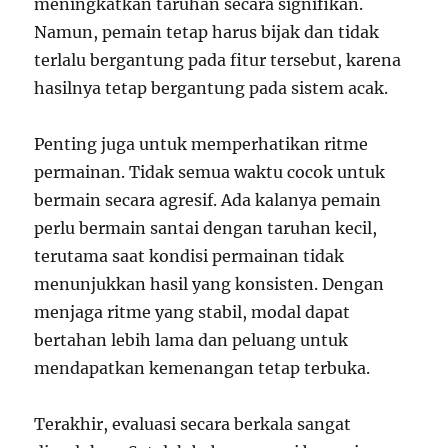
meningkatkan taruhan secara signifikan.
Namun, pemain tetap harus bijak dan tidak
terlalu bergantung pada fitur tersebut, karena
hasilnya tetap bergantung pada sistem acak.
Penting juga untuk memperhatikan ritme
permainan. Tidak semua waktu cocok untuk
bermain secara agresif. Ada kalanya pemain
perlu bermain santai dengan taruhan kecil,
terutama saat kondisi permainan tidak
menunjukkan hasil yang konsisten. Dengan
menjaga ritme yang stabil, modal dapat
bertahan lebih lama dan peluang untuk
mendapatkan kemenangan tetap terbuka.
Terakhir, evaluasi secara berkala sangat