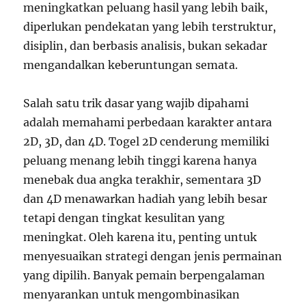
meningkatkan peluang hasil yang lebih baik,
diperlukan pendekatan yang lebih terstruktur,
disiplin, dan berbasis analisis, bukan sekadar
mengandalkan keberuntungan semata.
Salah satu trik dasar yang wajib dipahami
adalah memahami perbedaan karakter antara
2D, 3D, dan 4D. Togel 2D cenderung memiliki
peluang menang lebih tinggi karena hanya
menebak dua angka terakhir, sementara 3D
dan 4D menawarkan hadiah yang lebih besar
tetapi dengan tingkat kesulitan yang
meningkat. Oleh karena itu, penting untuk
menyesuaikan strategi dengan jenis permainan
yang dipilih. Banyak pemain berpengalaman
menyarankan untuk mengombinasikan