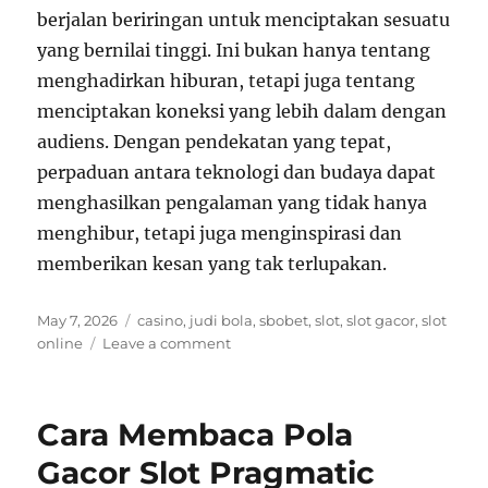
berjalan beriringan untuk menciptakan sesuatu
yang bernilai tinggi. Ini bukan hanya tentang
menghadirkan hiburan, tetapi juga tentang
menciptakan koneksi yang lebih dalam dengan
audiens. Dengan pendekatan yang tepat,
perpaduan antara teknologi dan budaya dapat
menghasilkan pengalaman yang tidak hanya
menghibur, tetapi juga menginspirasi dan
memberikan kesan yang tak terlupakan.
Posted
Tags
May 7, 2026
casino
,
judi bola
,
sbobet
,
slot
,
slot gacor
,
slot
on
on
online
Leave a comment
Kolaborasi
Unik
Pragmatic
Cara Membaca Pola
Play
dengan
Gacor Slot Pragmatic
Budaya