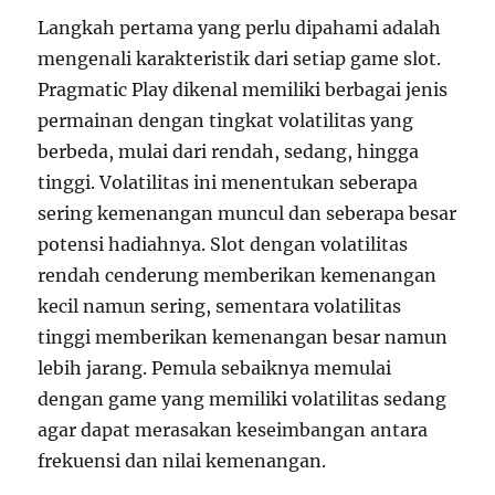
Langkah pertama yang perlu dipahami adalah
mengenali karakteristik dari setiap game slot.
Pragmatic Play dikenal memiliki berbagai jenis
permainan dengan tingkat volatilitas yang
berbeda, mulai dari rendah, sedang, hingga
tinggi. Volatilitas ini menentukan seberapa
sering kemenangan muncul dan seberapa besar
potensi hadiahnya. Slot dengan volatilitas
rendah cenderung memberikan kemenangan
kecil namun sering, sementara volatilitas
tinggi memberikan kemenangan besar namun
lebih jarang. Pemula sebaiknya memulai
dengan game yang memiliki volatilitas sedang
agar dapat merasakan keseimbangan antara
frekuensi dan nilai kemenangan.