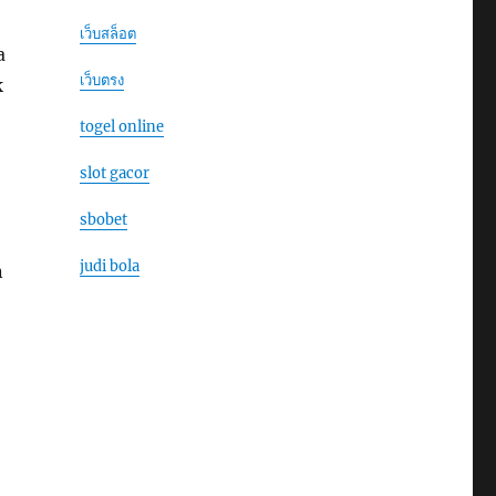
เว็บสล็อต
a
เว็บตรง
k
togel online
slot gacor
sbobet
judi bola
n