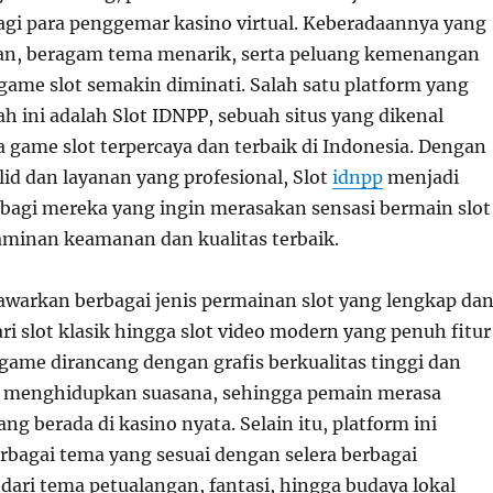
bagi para penggemar kasino virtual. Keberadaannya yang
n, beragam tema menarik, serta peluang kemenangan
ame slot semakin diminati. Salah satu platform yang
h ini adalah Slot IDNPP, sebuah situs yang dikenal
 game slot terpercaya dan terbaik di Indonesia. Dengan
lid dan layanan yang profesional, Slot
idnpp
menjadi
 bagi mereka yang ingin merasakan sensasi bermain slot
aminan keamanan dan kualitas terbaik.
warkan berbagai jenis permainan slot yang lengkap da
dari slot klasik hingga slot video modern yang penuh fitur
 game dirancang dengan grafis berkualitas tinggi dan
g menghidupkan suasana, sehingga pemain merasa
ng berada di kasino nyata. Selain itu, platform ini
bagai tema yang sesuai dengan selera berbagai
dari tema petualangan, fantasi, hingga budaya lokal