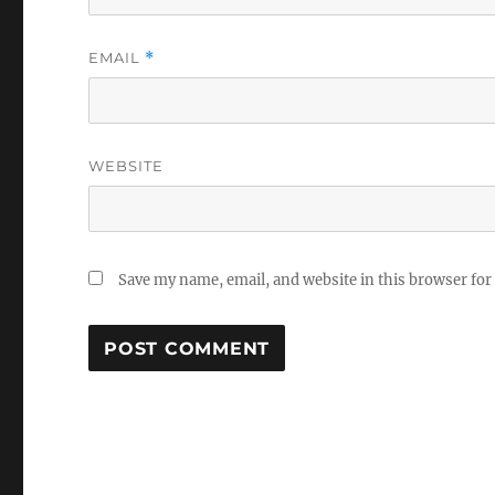
EMAIL
*
WEBSITE
Save my name, email, and website in this browser for