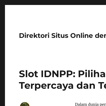
Direktori Situs Online d
Slot IDNPP: Pilih
Terpercaya dan T
Dalam dunia perj