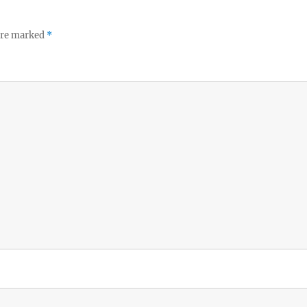
 are marked
*