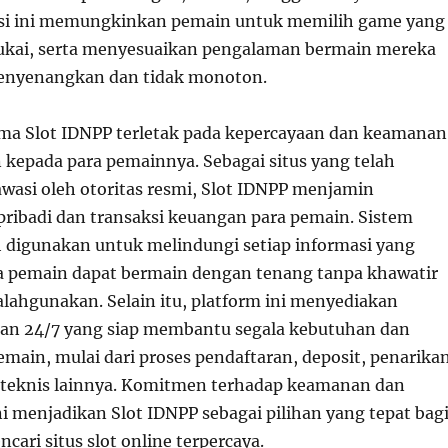
asi ini memungkinkan pemain untuk memilih game yang
ukai, serta menyesuaikan pengalaman bermain mereka
enyenangkan dan tidak monoton.
ma Slot IDNPP terletak pada kepercayaan dan keamanan
 kepada para pemainnya. Sebagai situs yang telah
awasi oleh otoritas resmi, Slot IDNPP menjamin
ribadi dan transaksi keuangan para pemain. Sistem
h digunakan untuk melindungi setiap informasi yang
a pemain dapat bermain dengan tenang tanpa khawatir
alahgunakan. Selain itu, platform ini menyediakan
an 24/7 yang siap membantu segala kebutuhan dan
main, mulai dari proses pendaftaran, deposit, penarikan
 teknis lainnya. Komitmen terhadap keamanan dan
i menjadikan Slot IDNPP sebagai pilihan yang tepat bag
ari situs slot online terpercaya.