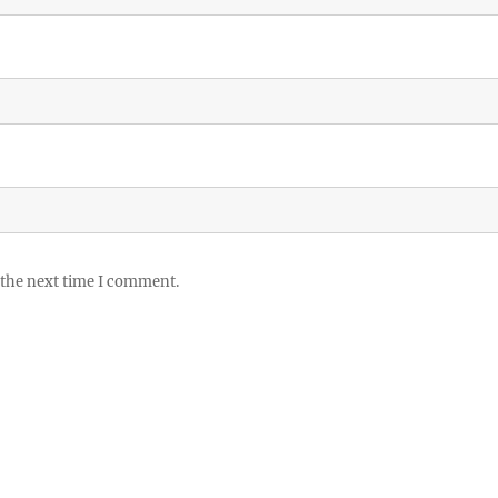
 the next time I comment.