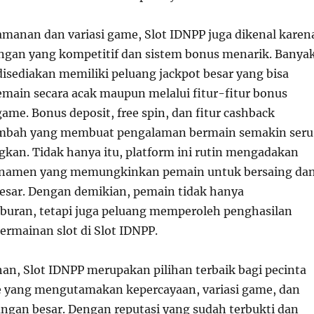
eamanan dan variasi game, Slot IDNPP juga dikenal karen
gan yang kompetitif dan sistem bonus menarik. Banya
disediakan memiliki peluang jackpot besar yang bisa
ain secara acak maupun melalui fitur-fitur bonus
ame. Bonus deposit, free spin, dan fitur cashback
tambah yang membuat pengalaman bermain semakin seru
an. Tidak hanya itu, platform ini rutin mengadakan
rnamen yang memungkinkan pemain untuk bersaing da
esar. Dengan demikian, pemain tidak hanya
uran, tetapi juga peluang memperoleh penghasilan
ermainan slot di Slot IDNPP.
han, Slot IDNPP merupakan pilihan terbaik bagi pecinta
e yang mengutamakan kepercayaan, variasi game, dan
gan besar. Dengan reputasi yang sudah terbukti dan