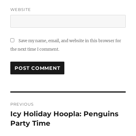
WEBSITE
Save my name, email, and website in this browser for
the next time I comment.
Post
PREVIOUS
navigation
Icy Holiday Hoopla: Penguins
Previous
post:
Party Time