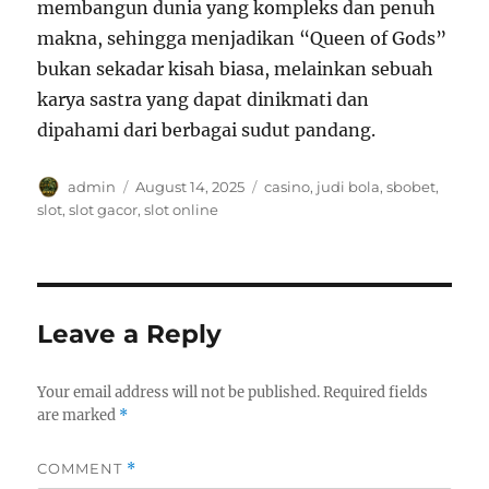
membangun dunia yang kompleks dan penuh
makna, sehingga menjadikan “Queen of Gods”
bukan sekadar kisah biasa, melainkan sebuah
karya sastra yang dapat dinikmati dan
dipahami dari berbagai sudut pandang.
Author
Posted
Tags
admin
August 14, 2025
casino
,
judi bola
,
sbobet
,
on
slot
,
slot gacor
,
slot online
Leave a Reply
Your email address will not be published.
Required fields
are marked
*
COMMENT
*