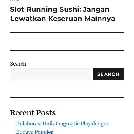
Slot Running Sushi: Jangan
Next
post:
Lewatkan Keseruan Mainnya
Search
SEARCH
Recent Posts
Kolaborasi Unik Pragmatic Play dengan
Budaya Populer