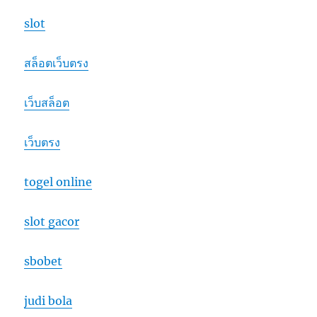
slot
สล็อตเว็บตรง
เว็บสล็อต
เว็บตรง
togel online
slot gacor
sbobet
judi bola