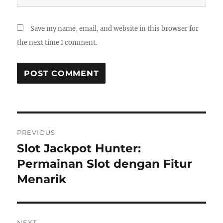
Save my name, email, and website in this browser for
the next time I comment.
Post
PREVIOUS
navigation
Slot Jackpot Hunter:
Previous
post:
Permainan Slot dengan Fitur
Menarik
NEXT