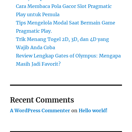
Cara Membaca Pola Gacor Slot Pragmatic
Play untuk Pemula
Tips Mengelola Modal Saat Bermain Game
Pragmatic Play.
Trik Menang Togel 2D, 3D, dan 4D yang
Wajib Anda Coba
Review Lengkap Gates of Olympus: Mengapa
Masih Jadi Favorit?
Recent Comments
A WordPress Commenter
on
Hello world!