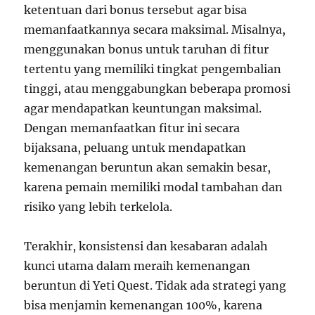
ketentuan dari bonus tersebut agar bisa
memanfaatkannya secara maksimal. Misalnya,
menggunakan bonus untuk taruhan di fitur
tertentu yang memiliki tingkat pengembalian
tinggi, atau menggabungkan beberapa promosi
agar mendapatkan keuntungan maksimal.
Dengan memanfaatkan fitur ini secara
bijaksana, peluang untuk mendapatkan
kemenangan beruntun akan semakin besar,
karena pemain memiliki modal tambahan dan
risiko yang lebih terkelola.
Terakhir, konsistensi dan kesabaran adalah
kunci utama dalam meraih kemenangan
beruntun di Yeti Quest. Tidak ada strategi yang
bisa menjamin kemenangan 100%, karena