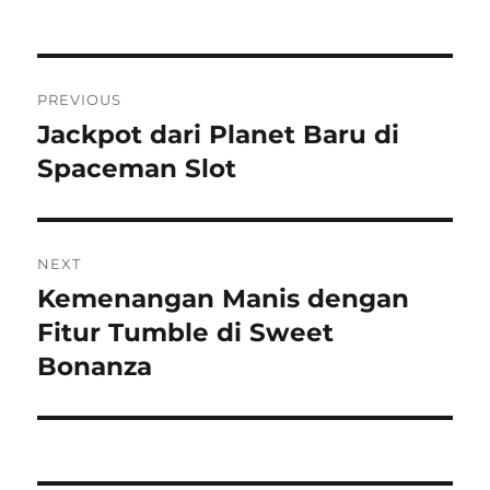
Post
PREVIOUS
navigation
Jackpot dari Planet Baru di
Previous
post:
Spaceman Slot
NEXT
Kemenangan Manis dengan
Next
post:
Fitur Tumble di Sweet
Bonanza