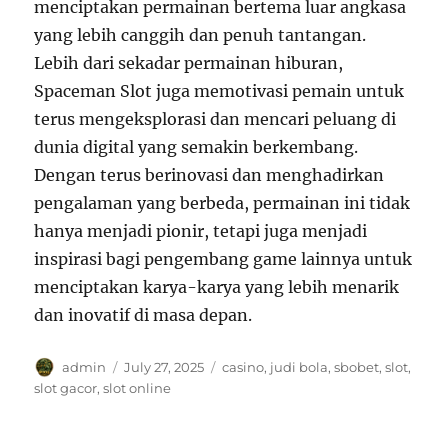
menciptakan permainan bertema luar angkasa
yang lebih canggih dan penuh tantangan.
Lebih dari sekadar permainan hiburan,
Spaceman Slot juga memotivasi pemain untuk
terus mengeksplorasi dan mencari peluang di
dunia digital yang semakin berkembang.
Dengan terus berinovasi dan menghadirkan
pengalaman yang berbeda, permainan ini tidak
hanya menjadi pionir, tetapi juga menjadi
inspirasi bagi pengembang game lainnya untuk
menciptakan karya-karya yang lebih menarik
dan inovatif di masa depan.
Author
Posted
Tags
admin
July 27, 2025
casino
,
judi bola
,
sbobet
,
slot
,
on
slot gacor
,
slot online