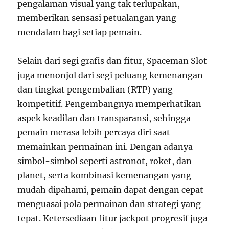
pengalaman visual yang tak terlupakan,
memberikan sensasi petualangan yang
mendalam bagi setiap pemain.
Selain dari segi grafis dan fitur, Spaceman Slot
juga menonjol dari segi peluang kemenangan
dan tingkat pengembalian (RTP) yang
kompetitif. Pengembangnya memperhatikan
aspek keadilan dan transparansi, sehingga
pemain merasa lebih percaya diri saat
memainkan permainan ini. Dengan adanya
simbol-simbol seperti astronot, roket, dan
planet, serta kombinasi kemenangan yang
mudah dipahami, pemain dapat dengan cepat
menguasai pola permainan dan strategi yang
tepat. Ketersediaan fitur jackpot progresif juga