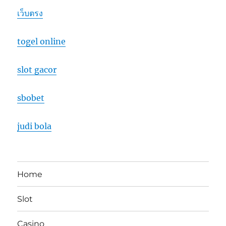
เว็บตรง
togel online
slot gacor
sbobet
judi bola
Home
Slot
Casino