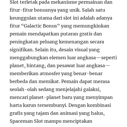
Slot terletak pada mekanisme permainan dan
fitur-fitur bonusnya yang unik. Salah satu
keunggulan utama dari slot ini adalah adanya
fitur “Galactic Bonus” yang memungkinkan
pemain mendapatkan putaran gratis dan
peningkatan peluang kemenangan secara
signifikan. Selain itu, desain visual yang
menggabungkan elemen luar angkasa—seperti
planet, bintang, dan pesawat luar angkasa—
memberikan atmosfer yang benar-benar
berbeda dan memikat. Pemain dapat merasa
seolah-olah sedang menjelajahi galaksi,
mencari planet-planet baru yang menyimpan
harta karun tersembunyi. Dengan kombinasi
grafis yang tajam dan animasi yang halus,
Spaceman Slot mampu menciptakan