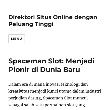
Direktori Situs Online dengan
Peluang Tinggi
MENU
Spaceman Slot: Menjadi
Pionir di Dunia Baru
Dalam era di mana inovasi teknologi dan
kreativitas menjadi kunci utama dalam industri
perjudian daring, Spaceman Slot muncul
sebagai salah satu permainan slot yang