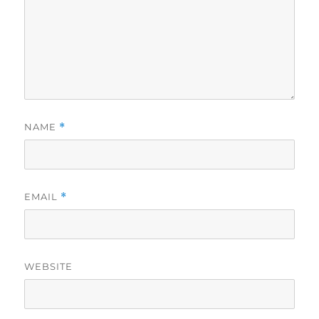
NAME
*
EMAIL
*
WEBSITE