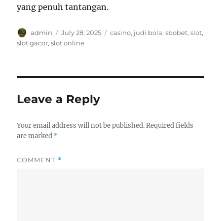
yang penuh tantangan.
Author
Posted
Tags
admin
July 28, 2025
casino
,
judi bola
,
sbobet
,
slot
,
on
slot gacor
,
slot online
Leave a Reply
Your email address will not be published.
Required fields
are marked
*
COMMENT
*