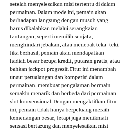
setelah menyelesaikan misi tertentu di dalam
permainan. Dalam mode ini, pemain akan
berhadapan langsung dengan musuh yang
harus dikalahkan melalui serangkaian
tantangan, seperti memilih senjata,
menghindari jebakan, atau menebak teka-teki.
Jika berhasil, pemain akan mendapatkan
hadiah besar berupa kredit, putaran gratis, atau
bahkan jackpot progresif. Fitur ini menambah
unsur petualangan dan kompetisi dalam
permainan, membuat pengalaman bermain
semakin menarik dan berbeda dari permainan
slot konvensional. Dengan mengaktifkan fitur
ini, pemain tidak hanya berpeluang meraih
kemenangan besar, tetapi juga menikmati
sensasi bertarung dan menyelesaikan misi