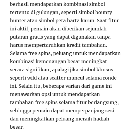
berhasil mendapatkan kombinasi simbol
tertentu di gulungan, seperti simbol bounty
hunter atau simbol peta harta karun. Saat fitur
ini aktif, pemain akan diberikan sejumlah
putaran gratis yang dapat digunakan tanpa
harus mempertaruhkan kredit tambahan.
Selama free spins, peluang untuk mendapatkan
kombinasi kemenangan besar meningkat
secara signifikan, apalagi jika simbol khusus
seperti wild atau scatter muncul selama ronde
ini. Selain itu, beberapa varian dari game ini
menawarkan opsi untuk mendapatkan
tambahan free spins selama fitur berlangsung,
sehingga pemain dapat memperpanjang sesi
dan meningkatkan peluang meraih hadiah
besar.