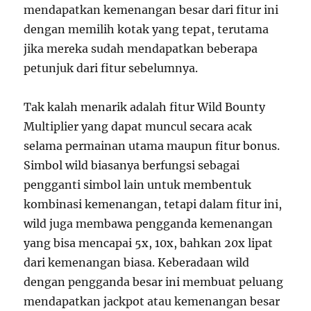
mendapatkan kemenangan besar dari fitur ini
dengan memilih kotak yang tepat, terutama
jika mereka sudah mendapatkan beberapa
petunjuk dari fitur sebelumnya.
Tak kalah menarik adalah fitur Wild Bounty
Multiplier yang dapat muncul secara acak
selama permainan utama maupun fitur bonus.
Simbol wild biasanya berfungsi sebagai
pengganti simbol lain untuk membentuk
kombinasi kemenangan, tetapi dalam fitur ini,
wild juga membawa pengganda kemenangan
yang bisa mencapai 5x, 10x, bahkan 20x lipat
dari kemenangan biasa. Keberadaan wild
dengan pengganda besar ini membuat peluang
mendapatkan jackpot atau kemenangan besar