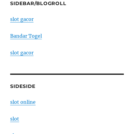
SIDEBAR/BLOGROLL
slot gacor
Bandar Togel
slot gacor
SIDESIDE
slot online
slot