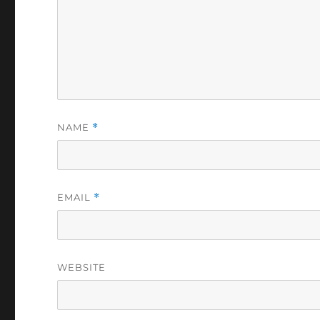
NAME
*
EMAIL
*
WEBSITE