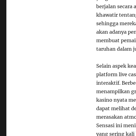
berjalan secara 
khawatir tentan
sehingga mereka
akan adanya pen
membuat pemain
taruhan dalam j
Selain aspek ke
platform live c
interaktif. Ber
menampilkan gra
kasino nyata mel
dapat melihat de
merasakan atmos
Sensasi ini men
yang sering kali