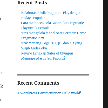
Recent Posts
Kolaborasi Unik Pragmatic Play dengan
Budaya Populer
i
Cara Membaca Pola Gacor Slot Pragmatic
Play untuk Pemula
Tips Mengelola Modal Saat Bermain Game
Pragmatic Play.
Trik Menang Togel 2D, 3D, dan 4D yang
Wajib Anda Coba
Review Lengkap Gates of Olympus:
Mengapa Masih Jadi Favorit?
e
Recent Comments
uk
t
A WordPress Commenter
on
Hello world!
n