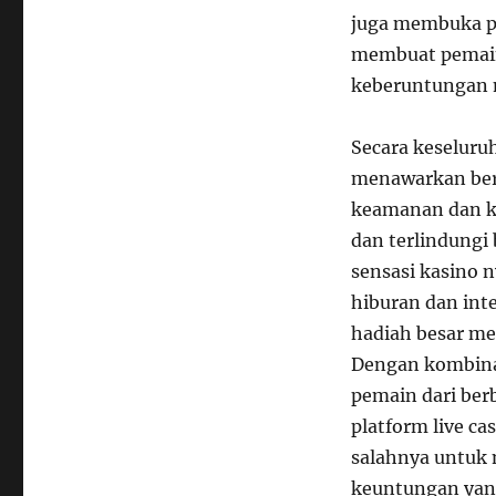
juga membuka p
membuat pemain
keberuntungan 
Secara keseluruh
menawarkan berb
keamanan dan ke
dan terlindungi
sensasi kasino 
hiburan dan int
hadiah besar mel
Dengan kombinas
pemain dari ber
platform live ca
salahnya untuk
keuntungan yan