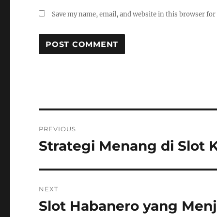
Save my name, email, and website in this browser for
Post
PREVIOUS
navigation
Strategi Menang di Slot K
Previous
post:
NEXT
Slot Habanero yang Menj
Next