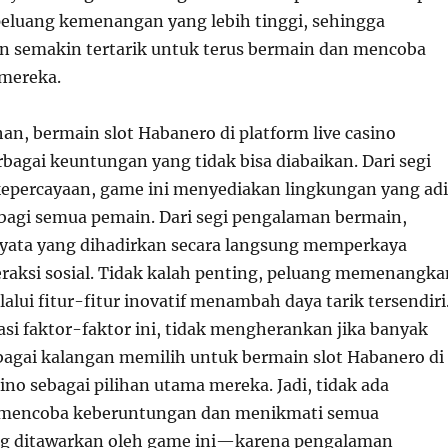
eluang kemenangan yang lebih tinggi, sehingga
 semakin tertarik untuk terus bermain dan mencoba
mereka.
an, bermain slot Habanero di platform live casino
agai keuntungan yang tidak bisa diabaikan. Dari segi
percayaan, game ini menyediakan lingkungan yang adi
 bagi semua pemain. Dari segi pengalaman bermain,
nyata yang dihadirkan secara langsung memperkaya
eraksi sosial. Tidak kalah penting, peluang memenangka
alui fitur-fitur inovatif menambah daya tarik tersendiri
i faktor-faktor ini, tidak mengherankan jika banyak
bagai kalangan memilih untuk bermain slot Habanero di
sino sebagai pilihan utama mereka. Jadi, tidak ada
 mencoba keberuntungan dan menikmati semua
g ditawarkan oleh game ini—karena pengalaman