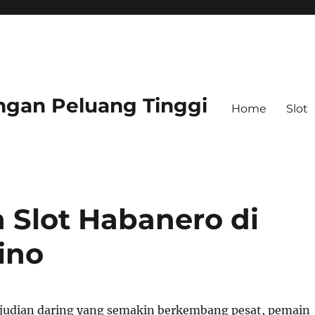
engan Peluang Tinggi
Home
Slot
 Slot Habanero di
ino
judian daring yang semakin berkembang pesat, pemain