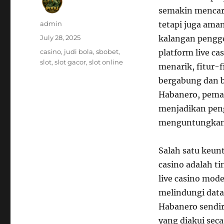
semakin mencar
Author
admin
tetapi juga ama
Posted
July 28, 2025
kalangan pengge
on
Tags
casino
,
judi bola
,
sbobet
,
platform live ca
slot
,
slot gacor
,
slot online
menarik, fitur-f
bergabung dan b
Habanero, pema
menjadikan pen
menguntungkan
Salah satu keun
casino adalah t
live casino mod
melindungi data 
Habanero sendiri
yang diakui sec