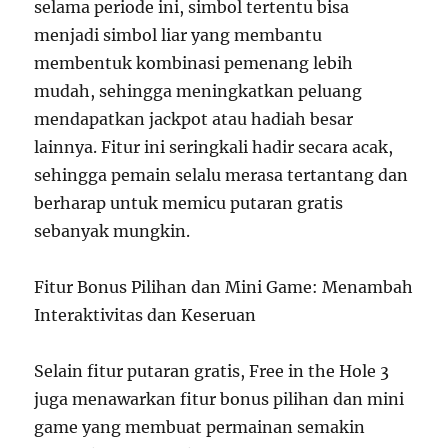
selama periode ini, simbol tertentu bisa
menjadi simbol liar yang membantu
membentuk kombinasi pemenang lebih
mudah, sehingga meningkatkan peluang
mendapatkan jackpot atau hadiah besar
lainnya. Fitur ini seringkali hadir secara acak,
sehingga pemain selalu merasa tertantang dan
berharap untuk memicu putaran gratis
sebanyak mungkin.
Fitur Bonus Pilihan dan Mini Game: Menambah
Interaktivitas dan Keseruan
Selain fitur putaran gratis, Free in the Hole 3
juga menawarkan fitur bonus pilihan dan mini
game yang membuat permainan semakin