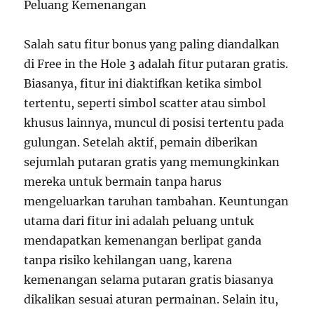
Peluang Kemenangan
Salah satu fitur bonus yang paling diandalkan
di Free in the Hole 3 adalah fitur putaran gratis.
Biasanya, fitur ini diaktifkan ketika simbol
tertentu, seperti simbol scatter atau simbol
khusus lainnya, muncul di posisi tertentu pada
gulungan. Setelah aktif, pemain diberikan
sejumlah putaran gratis yang memungkinkan
mereka untuk bermain tanpa harus
mengeluarkan taruhan tambahan. Keuntungan
utama dari fitur ini adalah peluang untuk
mendapatkan kemenangan berlipat ganda
tanpa risiko kehilangan uang, karena
kemenangan selama putaran gratis biasanya
dikalikan sesuai aturan permainan. Selain itu,