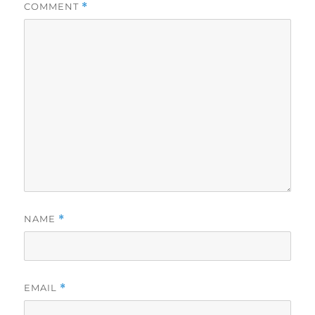
COMMENT
*
NAME
*
EMAIL
*