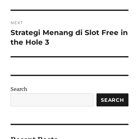
NEXT
Strategi Menang di Slot Free in
Next
post:
the Hole 3
Search
SEARCH