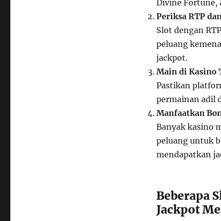
Melimpah
Divine Fortune, 
Periksa RTP dan 
Slot dengan RTP
peluang kemena
jackpot.
Main di Kasino 
Pastikan platfor
permainan adil 
Manfaatkan Bon
Banyak kasino 
peluang untuk b
mendapatkan ja
Beberapa S
Jackpot M