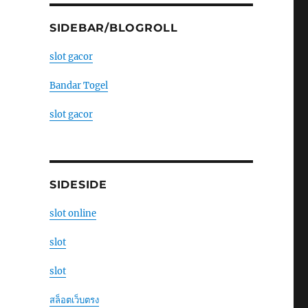
SIDEBAR/BLOGROLL
slot gacor
Bandar Togel
slot gacor
SIDESIDE
slot online
slot
slot
สล็อตเว็บตรง