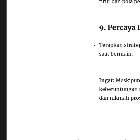
fitur dan pola p
9. Percaya 
Terapkan strateg
saat bermain.
Ingat:
Meskipun 
keberuntungan t
dan nikmati pro