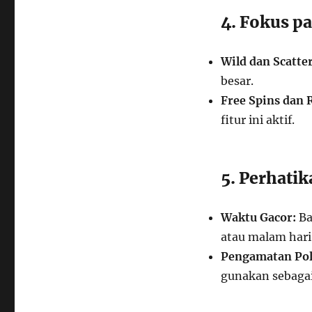
4. Fokus p
Wild dan Scatter
besar.
Free Spins dan 
fitur ini aktif.
5. Perhati
Waktu Gacor:
Ba
atau malam har
Pengamatan Pol
gunakan sebagai