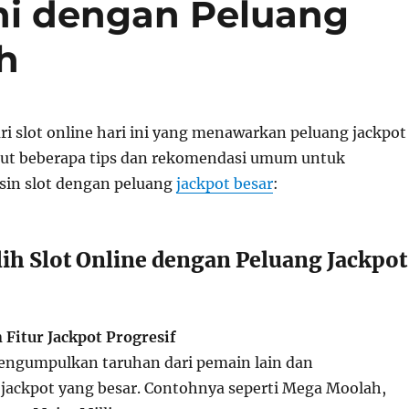
Ini dengan Peluang
h
ri slot online hari ini yang menawarkan peluang jackpot
kut beberapa tips dan rekomendasi umum untuk
n slot dengan peluang
jackpot besar
:
ih Slot Online dengan Peluang Jackpot
 Fitur Jackpot Progresif
mengumpulkan taruhan dari pemain lain dan
ackpot yang besar. Contohnya seperti Mega Moolah,