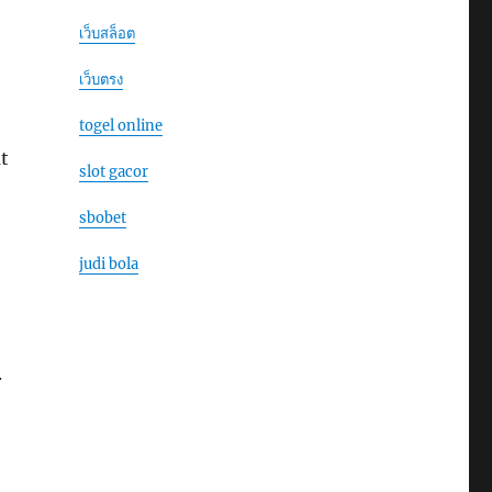
เว็บสล็อต
เว็บตรง
togel online
t
slot gacor
sbobet
judi bola
.