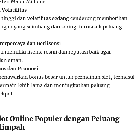
atau Major Millions.
Volatilitas
 tinggi dan volatilitas sedang cenderung memberikan
ngan yang seimbang dan sering, termasuk peluang
Terpercaya dan Berlisensi
m memiliki lisensi resmi dan reputasi baik agar
dan aman.
us dan Promosi
menawarkan bonus besar untuk permainan slot, termasu
ermain lebih lama dan meningkatkan peluang
ckpot.
lot Online Populer dengan Peluang
elimpah