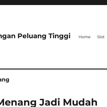
engan Peluang Tinggi
Home
Slot
ang
 Menang Jadi Mudah