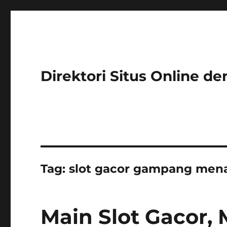
Direktori Situs Online d
Tag:
slot gacor gampang men
Main Slot Gacor,