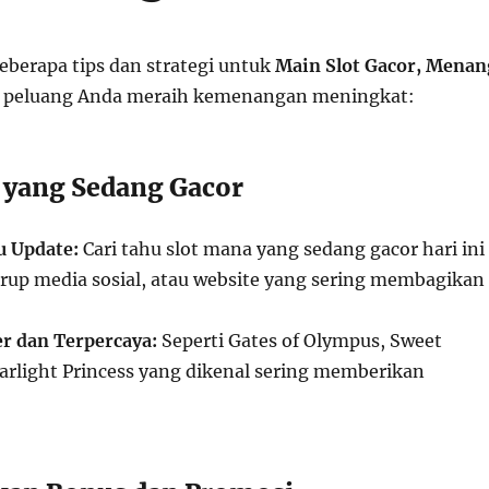
eberapa tips dan strategi untuk
Main Slot Gacor, Menan
 peluang Anda meraih kemenangan meningkat:
ot yang Sedang Gacor
u Update:
Cari tahu slot mana yang sedang gacor hari ini
grup media sosial, atau website yang sering membagikan
er dan Terpercaya:
Seperti Gates of Olympus, Sweet
arlight Princess yang dikenal sering memberikan