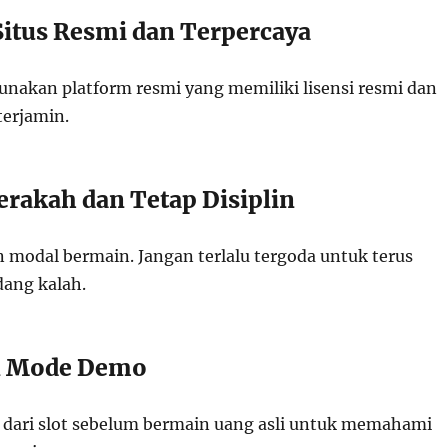
 Situs Resmi dan Terpercaya
nakan platform resmi yang memiliki lisensi resmi dan
erjamin.
erakah dan Tetap Disiplin
n modal bermain. Jangan terlalu tergoda untuk terus
dang kalah.
n Mode Demo
 dari slot sebelum bermain uang asli untuk memahami