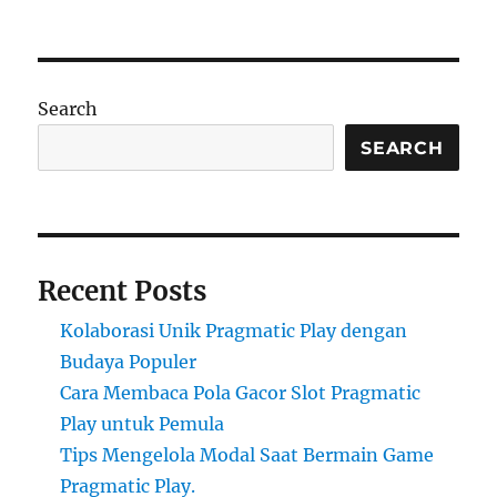
Search
SEARCH
Recent Posts
Kolaborasi Unik Pragmatic Play dengan
Budaya Populer
Cara Membaca Pola Gacor Slot Pragmatic
Play untuk Pemula
Tips Mengelola Modal Saat Bermain Game
Pragmatic Play.