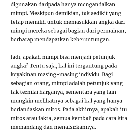
digunakan daripada hanya mengandalkan
mimpi. Meskipun demikian, tak sedikit yang
tetap memilih untuk memasukkan angka dari
mimpi mereka sebagai bagian dari permainan,
berharap mendapatkan keberuntungan.
Jadi, apakah mimpi bisa menjadi petunjuk
angka? Tentu saja, hal ini tergantung pada
keyakinan masing-masing individu. Bagi
sebagian orang, mimpi adalah petunjuk yang
tak ternilai harganya, sementara yang lain
mungkin melihatnya sebagai hal yang hanya
berlandaskan mitos. Pada akhirnya, apakah itu
mitos atau fakta, semua kembali pada cara kita
memandang dan menafsirkannya.