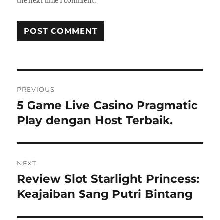
the next time I comment.
Post
PREVIOUS
navigation
5 Game Live Casino Pragmatic
Previous
post:
Play dengan Host Terbaik.
NEXT
Review Slot Starlight Princess:
Next
post:
Keajaiban Sang Putri Bintang